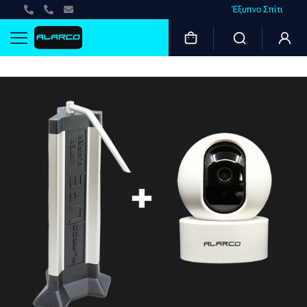
Έξυπνο Σπίτι