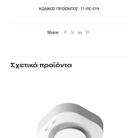
Strobe
ποσότητα
ΚΩΔΙΚΌΣ ΠΡΟΪΌΝΤΟΣ:
11-PE-519
Share
Σχετικά προϊόντα