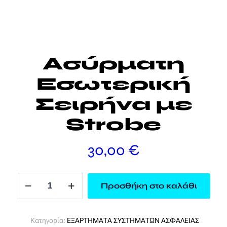
Ασύρματη
Εσωτερική
Σειρήνα με
Strobe
30,00
€
Ασύρματη
Προσθήκη στο καλάθι
Εσωτερική
Σειρήνα
με
Κατηγορία:
ΕΞΑΡΤΗΜΑΤΑ ΣΥΣΤΗΜΑΤΩΝ ΑΣΦΑΛΕΙΑΣ