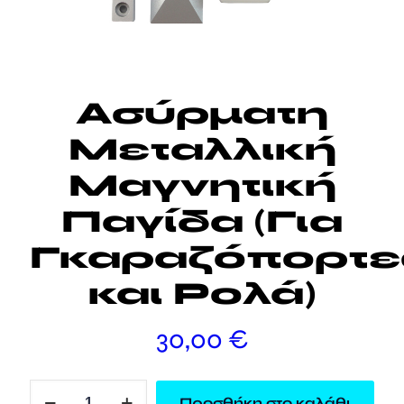
Ασύρματη
Μεταλλική
Μαγνητική
Παγίδα (Για
Γκαραζόπορτε
και Ρολά)
30,00
€
Ασύρματη
Προσθήκη στο καλάθι