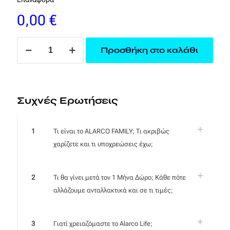
0,00
€
Φίλτρο
Προσθήκη στο καλάθι
Νερού
Alarco
Life
(συσκευή
Συχνές Ερωτήσεις
και
ανταλλακτικό
1
Τι είναι το ALARCO FAMILY; Τι ακριβώς
1
χαρίζετε και τι υποχρεώσεις έχω;
ολόκληρου
μήνα)
(κωδ.
2
Τι θα γίνει μετά τον 1 Μήνα Δώρο; Κάθε πότε
ts2tt)
αλλάζουμε ανταλλακτικά και σε τι τιμές;
ποσότητα
3
Γιατί χρειαζόμαστε το Alarco Life;