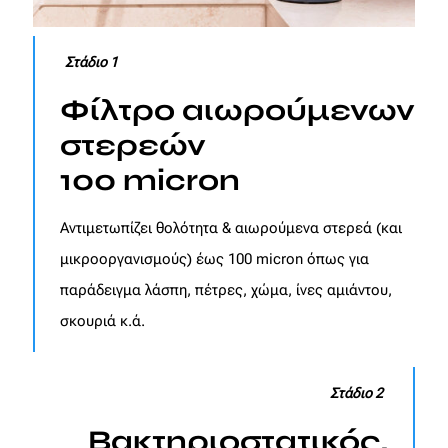
Στάδιο 1
Φίλτρο αιωρούμενων
στερεών
100 micron
Αντιμετωπίζει θολότητα & αιωρούμενα στερεά (και
μικροοργανισμούς) έως 100 micron όπως για
παράδειγμα λάσπη, πέτρες, χώμα, ίνες αμιάντου,
σκουριά κ.ά.
Στάδιο 2
Βακτηριοστατικός,