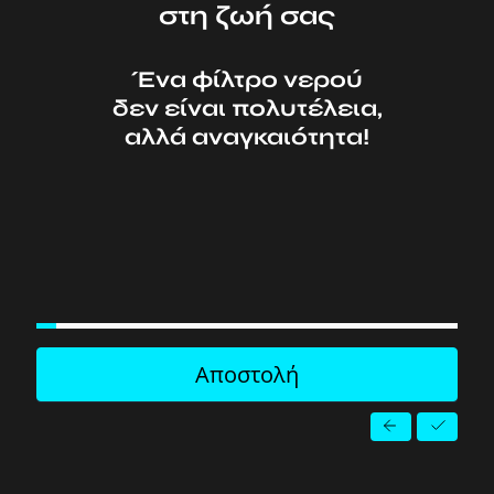
στη ζωή σας
Ένα φίλτρο νερού
δεν είναι πολυτέλεια,
αλλά αναγκαιότητα!
A
l
Αποστολή
a
r
c
o