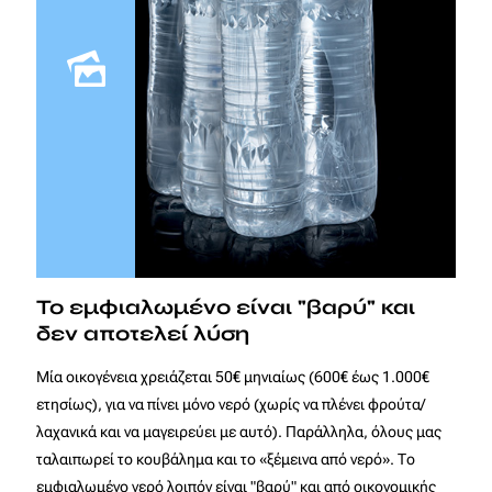
Το εμφιαλωμένο είναι "βαρύ" και
δεν αποτελεί λύση
Μία οικογένεια χρειάζεται 50€ μηνιαίως (600€ έως 1.000€
ετησίως), για να πίνει μόνο νερό (χωρίς να πλένει φρούτα/
λαχανικά και να μαγειρεύει με αυτό). Παράλληλα, όλους μας
ταλαιπωρεί το κουβάλημα και το «ξέμεινα από νερό». Το
εμφιαλωμένο νερό λοιπόν είναι "βαρύ" και από οικονομικής